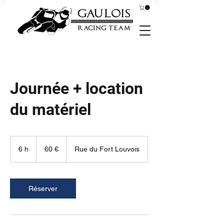
Journée + location
du matériel
60
euros
6 h
6
60 €
Rue du Fort Louvois
h
Réserver