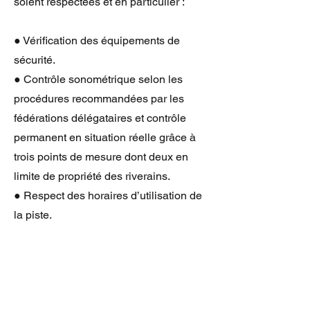
soient respectées et en particulier :
● Vérification des équipements de
sécurité.
● Contrôle sonométrique selon les
procédures recommandées par les
fédérations délégataires et contrôle
permanent en situation réelle grâce à
trois points de mesure dont deux en
limite de propriété des riverains.
● Respect des horaires d’utilisation de
la piste.
L'association se réserve le droit de
modifier les horaires pour des raisons
de sécurité, d’organisation et de