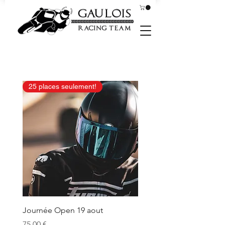
25 places seulement!
Journée Open 19 aout
Prix
75,00 €