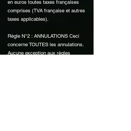
en euros toutes taxes françaises
comprises (TVA française et autres
taxes applicables).
Règle N°2 : ANNULATIONS Ceci
concerne TOUTES les annulations.
Aucune exception aux règles
suivantes ne sera possible. Le
Gaulois Racing Team se réserve le
droit d’exclure tout participant dont le
comportement ne respecterait pas
les règles et consignes de sécurité
sur circuit et notamment les
drapeaux présentés par les
commissaires de piste. Une
exclusion ne donne lieu à aucun